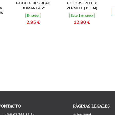
GOOD GIRLS READ
COLORS. PELUIX
A
ROMANTASY
VERMELL (15 CM)
UN
En stock
Solo 1 en stock
2,95 €
12,90 €
CONTACTO
PÁGINAS LEGALES
(+34) 93 766 16 34
Aviso legal