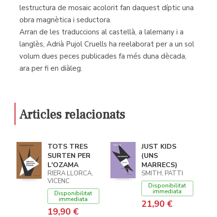
lestructura de mosaic acolorit fan daquest díptic una
obra magnètica i seductora.
Arran de les traduccions al castellà, a lalemany i a
langlès, Adrià Pujol Cruells ha reelaborat per a un sol
volum dues peces publicades fa més duna dècada,
ara per fi en diàleg.
Articles relacionats
TOTS TRES
JUST KIDS
SURTEN PER
(UNS
L'OZAMA
MARRECS)
RIERA LLORCA,
SMITH, PATTI
VICENC
Disponibilitat
immediata
Disponibilitat
immediata
21,90 €
19,90 €