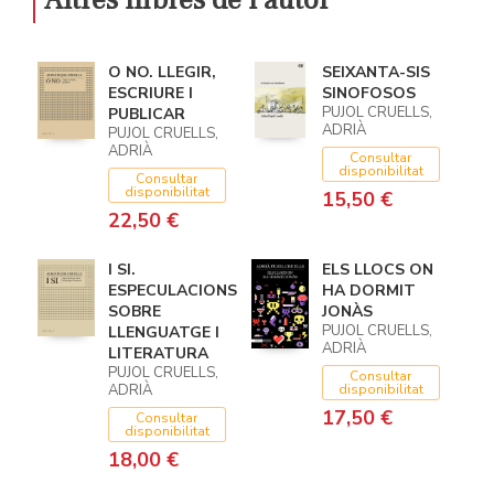
Altres llibres de l'autor
O NO. LLEGIR,
SEIXANTA-SIS
ESCRIURE I
SINOFOSOS
PUJOL CRUELLS,
PUBLICAR
ADRIÀ
PUJOL CRUELLS,
ADRIÀ
Consultar
disponibilitat
Consultar
disponibilitat
15,50 €
22,50 €
I SI.
ELS LLOCS ON
ESPECULACIONS
HA DORMIT
SOBRE
JONÀS
PUJOL CRUELLS,
LLENGUATGE I
ADRIÀ
LITERATURA
PUJOL CRUELLS,
Consultar
ADRIÀ
disponibilitat
17,50 €
Consultar
disponibilitat
18,00 €