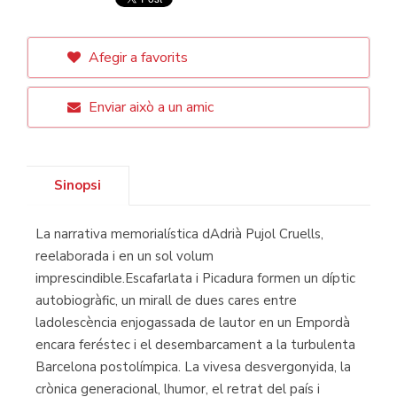
Afegir a favorits
Enviar això a un amic
Sinopsi
La narrativa memorialística dAdrià Pujol Cruells,
reelaborada i en un sol volum
imprescindible.Escafarlata i Picadura formen un díptic
autobiogràfic, un mirall de dues cares entre
ladolescència enjogassada de lautor en un Empordà
encara feréstec i el desembarcament a la turbulenta
Barcelona postolímpica. La vivesa desvergonyida, la
crònica generacional, lhumor, el retrat del país i