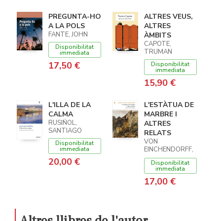
PREGUNTA-HO
ALTRES VEUS,
A LA POLS
ALTRES
FANTE, JOHN
ÀMBITS
CAPOTE,
Disponibilitat
TRUMAN
immediata
17,50 €
Disponibilitat
immediata
15,90 €
L'ILLA DE LA
L'ESTÀTUA DE
CALMA
MARBRE I
RUSIÑOL,
ALTRES
SANTIAGO
RELATS
VON
Disponibilitat
immediata
EINCHENDORFF,
JOSEPH
20,00 €
Disponibilitat
immediata
17,00 €