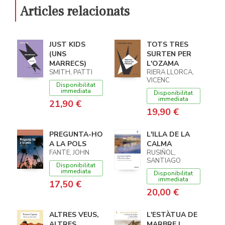
Articles relacionats
JUST KIDS
TOTS TRES
(UNS
SURTEN PER
MARRECS)
L'OZAMA
SMITH, PATTI
RIERA LLORCA,
VICENC
Disponibilitat
immediata
Disponibilitat
immediata
21,90 €
19,90 €
PREGUNTA-HO
L'ILLA DE LA
A LA POLS
CALMA
FANTE, JOHN
RUSIÑOL,
SANTIAGO
Disponibilitat
immediata
Disponibilitat
immediata
17,50 €
20,00 €
ALTRES VEUS,
L'ESTÀTUA DE
ALTRES
MARBRE I