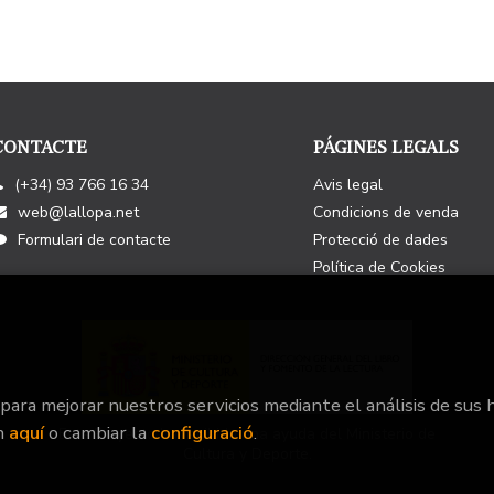
CONTACTE
PÁGINES LEGALS
(+34) 93 766 16 34
Avis legal
web@lallopa.net
Condicions de venda
Formulari de contacte
Protecció de dades
Política de Cookies
 para mejorar nuestros servicios mediante el análisis de sus 
n
aquí
o cambiar la
configuració
.
Este Proyecto ha recibido una ayuda del Ministerio de
Cultura y Deporte.