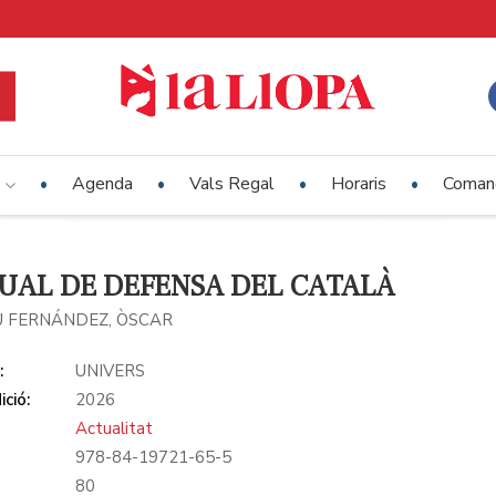
e
Agenda
Vals Regal
Horaris
Comand
AL DE DEFENSA DEL CATALÀ
 FERNÁNDEZ, ÒSCAR
:
UNIVERS
ició:
2026
Actualitat
978-84-19721-65-5
:
80