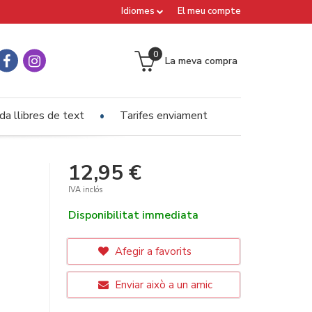
Idiomes
El meu compte
0
La meva compra
a llibres de text
Tarifes enviament
12,95 €
IVA inclós
Disponibilitat immediata
Afegir a favorits
Enviar això a un amic