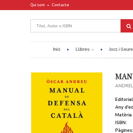
Qui som
Contacte
Inici
Llibres
Jocs i lleur
MANU
ANDREU
Editorial
Any d'ed
Matèria
ISBN:
Pàgines