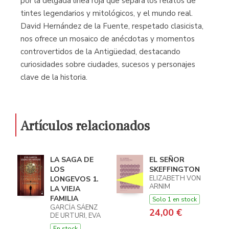
por la delgada línea roja que separa los relatos de
tintes legendarios y mitológicos, y el mundo real.
David Hernández de la Fuente, respetado clasicista,
nos ofrece un mosaico de anécdotas y momentos
controvertidos de la Antigüedad, destacando
curiosidades sobre ciudades, sucesos y personajes
clave de la historia.
Artículos relacionados
LA SAGA DE
EL SEÑOR
LOS
SKEFFINGTON
ELIZABETH VON
LONGEVOS 1.
ARNIM
LA VIEJA
FAMILIA
Solo 1 en stock
GARCÍA SÁENZ
24,00 €
DE URTURI, EVA
En stock