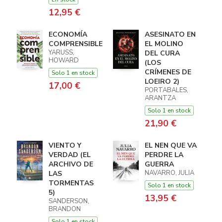
12,95 €
ECONOMÍA
ASESINATO EN
COMPRENSIBLE
EL MOLINO
YARUSS,
DEL CURA
HOWARD
(LOS
CRÍMENES DE
Solo 1 en stock
LOEIRO 2)
17,00 €
PORTABALES,
ARANTZA
Solo 1 en stock
21,90 €
VIENTO Y
EL NEN QUE VA
VERDAD (EL
PERDRE LA
ARCHIVO DE
GUERRA
NAVARRO, JULIA
LAS
TORMENTAS
Solo 1 en stock
5)
13,95 €
SANDERSON,
BRANDON
Solo 1 en stock