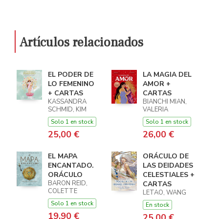
Artículos relacionados
EL PODER DE
LA MAGIA DEL
LO FEMENINO
AMOR +
+ CARTAS
CARTAS
KASSANDRA
BIANCHI MIAN,
SCHMID, KIM
VALERIA
Solo 1 en stock
Solo 1 en stock
25,00 €
26,00 €
EL MAPA
ORÁCULO DE
ENCANTADO.
LAS DEIDADES
ORÁCULO
CELESTIALES +
BARON REID,
CARTAS
COLETTE
LETAO, WANG
Solo 1 en stock
En stock
19,90 €
25,00 €