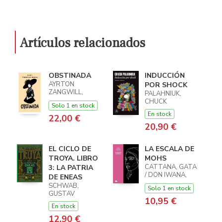
Artículos relacionados
OBSTINADA
INDUCCIÓN
AYRTON
POR SHOCK
ZANGWILL,
PALAHNIUK,
EDITH
CHUCK
Solo 1 en stock
En stock
22,00 €
20,90 €
EL CICLO DE
LA ESCALA DE
TROYA. LIBRO
MOHS
CATTANA, GATA
3: LA PATRIA
/ DON IWANA,
DE ENEAS
DON IWANA
SCHWAB,
Solo 1 en stock
GUSTAV
10,95 €
En stock
12,90 €