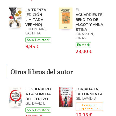
LA TRENZA
EL
(EDICIÓN
AGUARDIENTE
LIMITADA
BENDITO DE
VERANO)
ALGOT Y ANNA
COLOMBANI,
STINA
LAETITIA
JONASSON,
JONAS
Solo 1 en stock
En stock
8,95 €
23,00 €
Otros libros del autor
EL GUERRERO
FORJADA EN
A LA SOMBRA
LA TORMENTA
GIL, DAVID B.
DEL CEREZO
GIL, DAVID B.
Consultar
disponibilidad
Solo 1 en stock
10,95 €