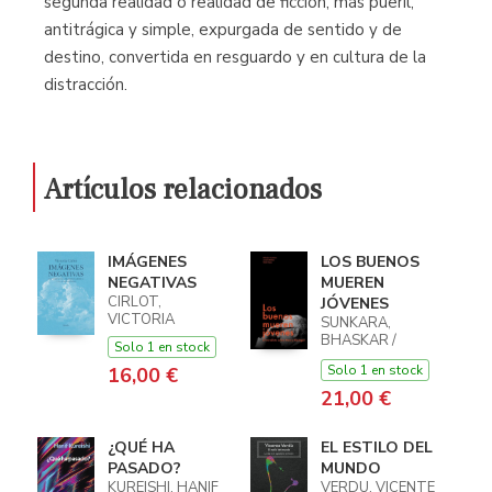
segunda realidad o realidad de ficción, más pueril,
antitrágica y simple, expurgada de sentido y de
destino, convertida en resguardo y en cultura de la
distracción.
Artículos relacionados
IMÁGENES
LOS BUENOS
NEGATIVAS
MUEREN
CIRLOT,
JÓVENES
VICTORIA
SUNKARA,
BHASKAR /
Solo 1 en stock
WALTERS,
Solo 1 en stock
16,00 €
JONAH / ROJAS,
RENÉ
21,00 €
¿QUÉ HA
EL ESTILO DEL
PASADO?
MUNDO
KUREISHI, HANIF
VERDU, VICENTE