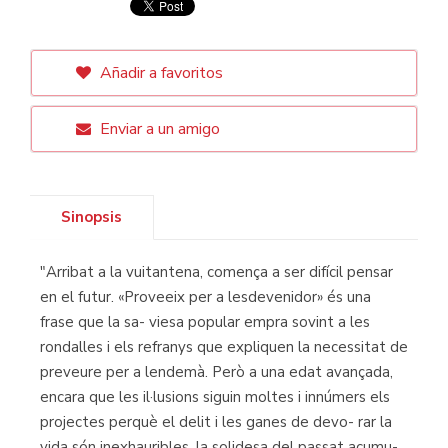
Añadir a favoritos
Enviar a un amigo
Sinopsis
"Arribat a la vuitantena, comença a ser difícil pensar
en el futur. «Proveeix per a lesdevenidor» és una
frase que la sa- viesa popular empra sovint a les
rondalles i els refranys que expliquen la necessitat de
preveure per a lendemà. Però a una edat avançada,
encara que les il·lusions siguin moltes i innúmers els
projectes perquè el delit i les ganes de devo- rar la
vida són inexhauribles, la solidesa del passat acumu-