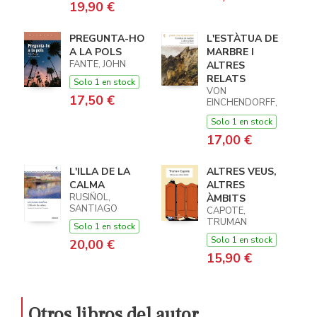
19,90 €
PREGUNTA-HO
L'ESTÀTUA DE
A LA POLS
MARBRE I
FANTE, JOHN
ALTRES
RELATS
Solo 1 en stock
VON
17,50 €
EINCHENDORFF,
JOSEPH
Solo 1 en stock
17,00 €
L'ILLA DE LA
ALTRES VEUS,
CALMA
ALTRES
RUSIÑOL,
ÀMBITS
SANTIAGO
CAPOTE,
TRUMAN
Solo 1 en stock
Solo 1 en stock
20,00 €
15,90 €
Otros libros del autor