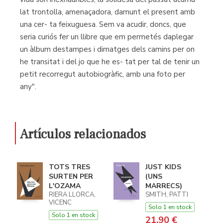
lat trontolla, amenaçadora, damunt el present amb
una cer- ta feixuguesa. Sem va acudir, doncs, que
seria curiós fer un llibre que em permetés daplegar
un àlbum destampes i dimatges dels camins per on
he transitat i del jo que he es- tat per tal de tenir un
petit recorregut autobiogràfic, amb una foto per
any".
Artículos relacionados
TOTS TRES
JUST KIDS
SURTEN PER
(UNS
L'OZAMA
MARRECS)
RIERA LLORCA,
SMITH, PATTI
VICENC
Solo 1 en stock
Solo 1 en stock
21,90 €