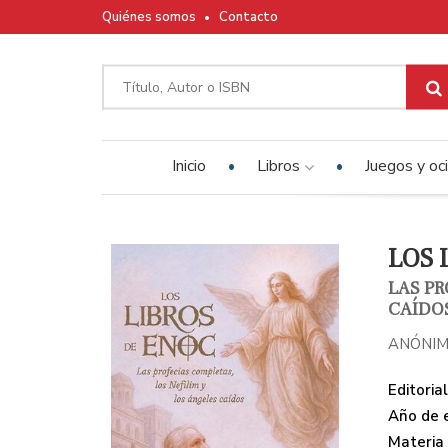
Quiénes somos
Contacto
Inicio
Libros
Juegos y oc
LOS 
LAS PR
CAÍDO
ANÓNIM
Editorial
Año de e
Materia