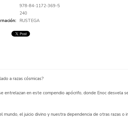
978-84-1172-369-5
:
240
rnación:
RUSTEGA
ulado a razas cósmicas?
 se entrelazan en este compendio apócrifo, donde Enoc desvela sec
el mundo, el juicio divino y nuestra dependencia de otras razas o i