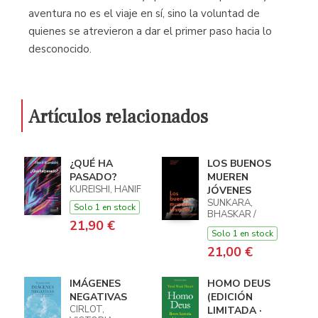
aventura no es el viaje en sí, sino la voluntad de
quienes se atrevieron a dar el primer paso hacia lo
desconocido.
Artículos relacionados
¿QUÉ HA
LOS BUENOS
PASADO?
MUEREN
KUREISHI, HANIF
JÓVENES
SUNKARA,
Solo 1 en stock
BHASKAR /
21,90 €
WALTERS,
Solo 1 en stock
JONAH / ROJAS,
RENÉ
21,00 €
IMÁGENES
HOMO DEUS
NEGATIVAS
(EDICIÓN
CIRLOT,
LIMITADA ·