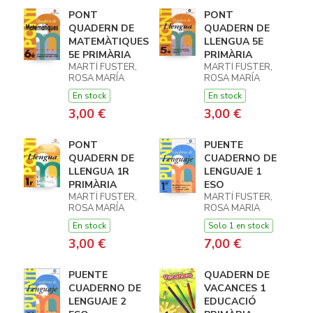
PONT
PONT
QUADERN DE
QUADERN DE
MATEMÀTIQUES
LLENGUA 5E
5E PRIMÀRIA
PRIMÀRIA
MARTÍ FUSTER,
MARTÍ FUSTER,
ROSA MARÍA
ROSA MARÍA
En stock
En stock
3,00 €
3,00 €
PONT
PUENTE
QUADERN DE
CUADERNO DE
LLENGUA 1R
LENGUAJE 1
PRIMÀRIA
ESO
MARTÍ FUSTER,
MARTÍ FUSTER,
ROSA MARÍA
ROSA MARIA
En stock
Solo 1 en stock
3,00 €
7,00 €
PUENTE
QUADERN DE
CUADERNO DE
VACANCES 1
LENGUAJE 2
EDUCACIÓ