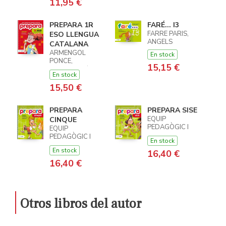
11,95 €
PREPARA 1R
FARÉ... I3
FARRE PARIS,
ESO LLENGUA
ANGELS
CATALANA
ARMENGOL
En stock
PONCE,
15,15 €
MERITXELL /
En stock
MOLAS, CARLA
15,50 €
PREPARA
PREPARA SISE
EQUIP
CINQUE
PEDAGÒGIC I
EQUIP
EDITORIAL DE
PEDAGÒGIC I
En stock
TEXT
EDITORIAL DE
En stock
16,40 €
TEXT
16,40 €
Otros libros del autor