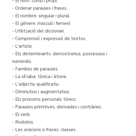
- El nom: comú i propi.
- Ordenar paraules i frases.
- El nombre: singular i plural.
- El gènere: masculí i femení.
- Utilització del diccionari.
- Comprensió i expressió de textos.
- L'article.
- Els determinants: demostratius, possessius i
numerals.
- Famílies de paraules.
- La síl·laba: tònica i àtona.
- L'adjectiu qualificatiu.
- Diminutius i augmentatius.
- Els pronoms personals tònics.
- Paraules primitives, derivades i contràries.
- El verb.
- Rodolins.
- Les oracions o frases: classes.