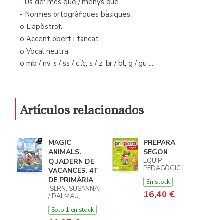
- Ús de: més que / menys que.
- Normes ortogràfiques bàsiques:
o L'apòstrof.
o Accent obert i tancat.
o Vocal neutra.
o mb / nv, s / ss / c /ç, s / z, br / bl, g / gu ...
Artículos relacionados
MAGIC
PREPARA
ANIMALS.
SEGON
EQUIP
QUADERN DE
PEDAGÒGIC I
VACANCES. 4T
EDITORIAL DE
DE PRIMÀRIA
En stock
TEXT
ISERN, SUSANNA
16,40 €
/ DALMAU,
CARLES / LOPEZ,
Solo 1 en stock
NIL