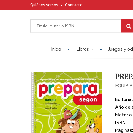
Quiénes somos
Contacto
Inicio
Libros
Juegos y oc
PREP
EQUIP 
Editorial
Año de e
Materia
ISBN:
Páginas