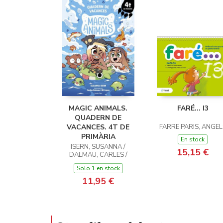
MAGIC ANIMALS.
FARÉ... I3
QUADERN DE
VACANCES. 4T DE
FARRE PARIS, ANGEL
PRIMÀRIA
En stock
ISERN, SUSANNA /
15,15 €
DALMAU, CARLES /
LOPEZ, NIL
Solo 1 en stock
11,95 €