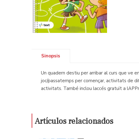
Sinopsis
Un quadern destiu per arribar al curs que ve e
joc/passatemps per començar, activitats de dife
activitats. També inclou laccés gratuït a lAP
Artículos relacionados