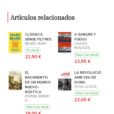
Artículos relacionados
CLÀSSICS
A SANGRE Y
SENSE FILTRES
FUEGO
BEARD, MARY
CHAVES
NOGALES,
En stock
MANUEL
Solo 1 en stock
22,90 €
13,95 €
EL
LA REVOLUCIÓ
NACIMIENTO
AMB VEU DE
DE UN MUNDO
DONA
OLIVA, LLÚCIA
NUEVO-
RÚSTICA
Solo 1 en stock
POPKIN, JEREMY
22,00 €
D.
Solo 1 en stock
29,00 €