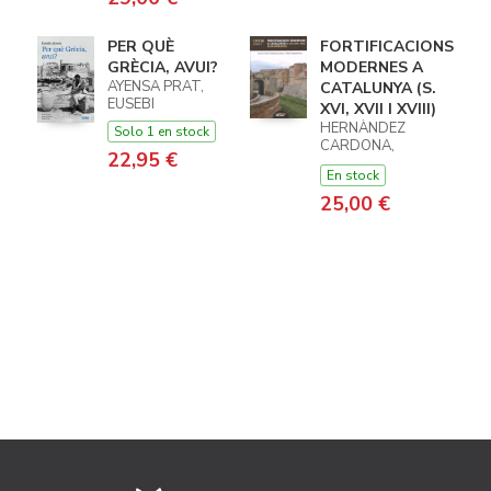
PER QUÈ
FORTIFICACIONS
GRÈCIA, AVUI?
MODERNES A
AYENSA PRAT,
CATALUNYA (S.
EUSEBI
XVI, XVII I XVIII)
HERNÀNDEZ
Solo 1 en stock
CARDONA,
22,95 €
FRANCESC-
En stock
XAVIER /
SOSPEDRA-
25,00 €
ROCA, RAFAEL