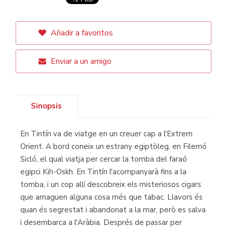
Añadir a favoritos
Enviar a un amigo
Sinopsis
En Tintín va de viatge en un creuer cap a l'Extrem
Orient. A bord coneix un estrany egiptòleg, en Filemó
Sicló, el qual viatja per cercar la tomba del faraó
egipci Kih-Oskh. En Tintín l'acompanyarà fins a la
tomba, i un cop allí descobreix els misteriosos cigars
que amaguen alguna cosa més que tabac. Llavors és
quan és segrestat i abandonat a la mar, però es salva
i desembarca a l'Aràbia. Després de passar per