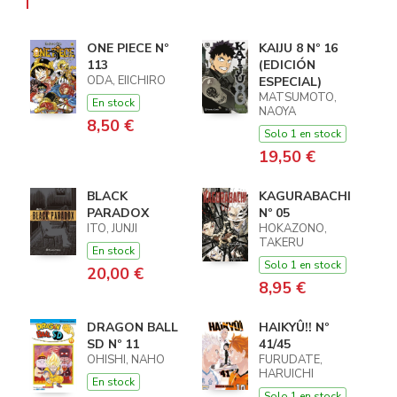
ONE PIECE Nº
KAIJU 8 Nº 16
113
(EDICIÓN
ODA, EIICHIRO
ESPECIAL)
MATSUMOTO,
En stock
NAOYA
8,50 €
Solo 1 en stock
19,50 €
BLACK
KAGURABACHI
PARADOX
Nº 05
ITO, JUNJI
HOKAZONO,
TAKERU
En stock
Solo 1 en stock
20,00 €
8,95 €
DRAGON BALL
HAIKYÛ!! Nº
SD Nº 11
41/45
OHISHI, NAHO
FURUDATE,
HARUICHI
En stock
Solo 1 en stock