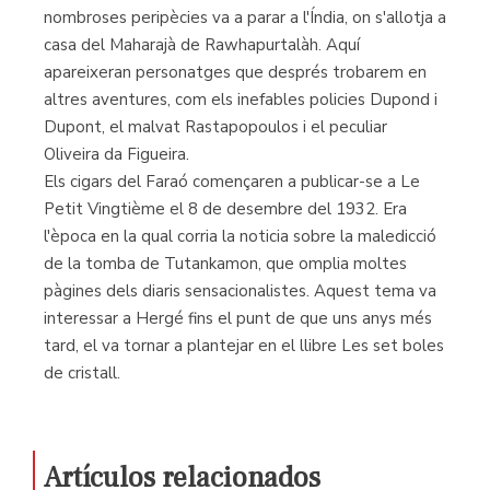
nombroses peripècies va a parar a l'Índia, on s'allotja a
casa del Maharajà de Rawhapurtalàh. Aquí
apareixeran personatges que després trobarem en
altres aventures, com els inefables policies Dupond i
Dupont, el malvat Rastapopoulos i el peculiar
Oliveira da Figueira.
Els cigars del Faraó començaren a publicar-se a Le
Petit Vingtième el 8 de desembre del 1932. Era
l'època en la qual corria la noticia sobre la maledicció
de la tomba de Tutankamon, que omplia moltes
pàgines dels diaris sensacionalistes. Aquest tema va
interessar a Hergé fins el punt de que uns anys més
tard, el va tornar a plantejar en el llibre Les set boles
de cristall.
Artículos relacionados