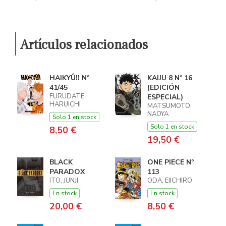
Artículos relacionados
HAIKYÛ!! Nº
KAIJU 8 Nº 16
41/45
(EDICIÓN
FURUDATE,
ESPECIAL)
HARUICHI
MATSUMOTO,
NAOYA
Solo 1 en stock
Solo 1 en stock
8,50 €
19,50 €
BLACK
ONE PIECE Nº
PARADOX
113
ITO, JUNJI
ODA, EIICHIRO
En stock
En stock
20,00 €
8,50 €