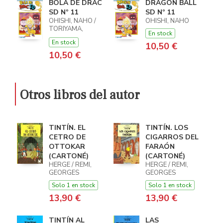
BOLA DE DRAC
DRAGON BALL
SD Nº 11
SD Nº 11
OHISHI, NAHO /
OHISHI, NAHO
TORIYAMA,
En stock
AKIRA
En stock
10,50 €
10,50 €
Otros libros del autor
TINTÍN. EL
TINTÍN. LOS
CETRO DE
CIGARROS DEL
OTTOKAR
FARAÓN
(CARTONÉ)
(CARTONÉ)
HERGE / REMI,
HERGE / REMI,
GEORGES
GEORGES
Solo 1 en stock
Solo 1 en stock
13,90 €
13,90 €
TINTÍN AL
LAS