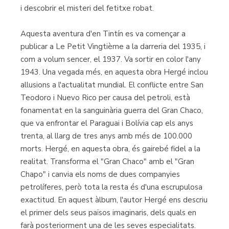
i descobrir el misteri del fetitxe robat.
Aquesta aventura d'en Tintín es va començar a
publicar a Le Petit Vingtième a la darreria del 1935, i
com a volum sencer, el 1937. Va sortir en color l'any
1943. Una vegada més, en aquesta obra Hergé inclou
allusions a l'actualitat mundial. El conflicte entre San
Teodoro i Nuevo Rico per causa del petroli, està
fonamentat en la sanguinària guerra del Gran Chaco,
que va enfrontar el Paraguai i Bolívia cap els anys
trenta, al llarg de tres anys amb més de 100.000
morts. Hergé, en aquesta obra, és gairebé fidel a la
realitat. Transforma el "Gran Chaco" amb el "Gran
Chapo" i canvia els noms de dues companyies
petrolíferes, però tota la resta és d'una escrupulosa
exactitud. En aquest àlbum, l'autor Hergé ens descriu
el primer dels seus països imaginaris, dels quals en
farà posteriorment una de les seves especialitats.