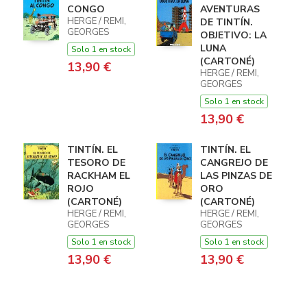
CONGO
AVENTURAS
HERGE / REMI,
DE TINTÍN.
GEORGES
OBJETIVO: LA
LUNA
Solo 1 en stock
(CARTONÉ)
13,90 €
HERGE / REMI,
GEORGES
Solo 1 en stock
13,90 €
TINTÍN. EL
TINTÍN. EL
TESORO DE
CANGREJO DE
RACKHAM EL
LAS PINZAS DE
ROJO
ORO
(CARTONÉ)
(CARTONÉ)
HERGE / REMI,
HERGE / REMI,
GEORGES
GEORGES
Solo 1 en stock
Solo 1 en stock
13,90 €
13,90 €