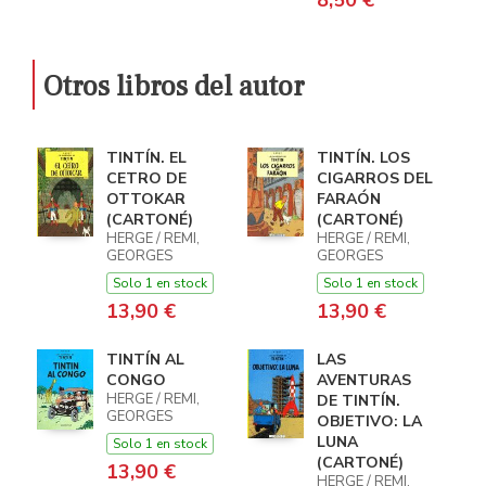
8,50 €
Otros libros del autor
TINTÍN. EL
TINTÍN. LOS
CETRO DE
CIGARROS DEL
OTTOKAR
FARAÓN
(CARTONÉ)
(CARTONÉ)
HERGE / REMI,
HERGE / REMI,
GEORGES
GEORGES
Solo 1 en stock
Solo 1 en stock
13,90 €
13,90 €
TINTÍN AL
LAS
CONGO
AVENTURAS
HERGE / REMI,
DE TINTÍN.
GEORGES
OBJETIVO: LA
LUNA
Solo 1 en stock
(CARTONÉ)
13,90 €
HERGE / REMI,