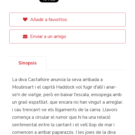
Añadir a favoritos
Enviar a un amigo
Sinopsis
La diva Castafiore anuncia la seva arribada a
Moulinsart i el capità Haddock vol fugir d'allí i anar-
se'n de viatge, però en baixar l'escala, ensopega amb
un graó espatllat, que encara no han vingut a arreglar,
i cau trencant-se els lligaments de la cama. Llavors
comença a circular el rumor que hi ha una relació
sentimental entre la cantant i el vell llop de mar i
comencen a arribar paparazzis. I les joies de la diva