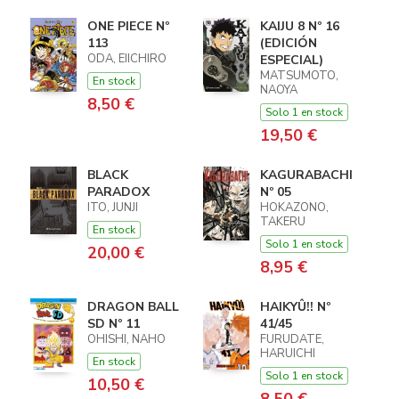
ONE PIECE Nº
KAIJU 8 Nº 16
113
(EDICIÓN
ODA, EIICHIRO
ESPECIAL)
MATSUMOTO,
En stock
NAOYA
8,50 €
Solo 1 en stock
19,50 €
BLACK
KAGURABACHI
PARADOX
Nº 05
ITO, JUNJI
HOKAZONO,
TAKERU
En stock
Solo 1 en stock
20,00 €
8,95 €
DRAGON BALL
HAIKYÛ!! Nº
SD Nº 11
41/45
OHISHI, NAHO
FURUDATE,
HARUICHI
En stock
Solo 1 en stock
10,50 €