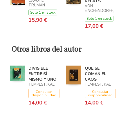
CAPOTE,
RELATS
TRUMAN
VON
EINCHENDORFF,
Solo 1 en stock
JOSEPH
Solo 1 en stock
15,90 €
17,00 €
Otros libros del autor
DIVISIBLE
QUE SE
ENTRE SÍ
COMAN EL
MISMO Y UNO
CAOS
TEMPEST, KAE
TEMPEST, KAE
Consultar
Consultar
disponibilidad
disponibilidad
14,00 €
14,00 €