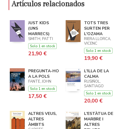
Artículos relacionados
JUST KIDS
TOTS TRES
(UNS
SURTEN PER
MARRECS)
L'OZAMA
SMITH, PATTI
RIERA LLORCA,
VICENC
Solo 1 en stock
Solo 1 en stock
21,90 €
19,90 €
PREGUNTA-HO
L'ILLA DE LA
A LA POLS
CALMA
FANTE, JOHN
RUSIÑOL,
SANTIAGO
Solo 1 en stock
Solo 1 en stock
17,50 €
20,00 €
ALTRES VEUS,
L'ESTÀTUA DE
ALTRES
MARBRE I
ÀMBITS
ALTRES