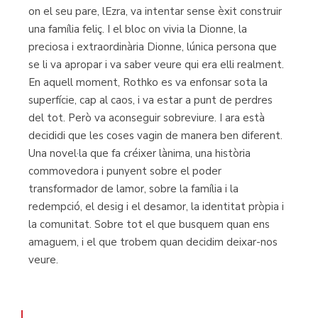
on el seu pare, lEzra, va intentar sense èxit construir
una família feliç. I el bloc on vivia la Dionne, la
preciosa i extraordinària Dionne, lúnica persona que
se li va apropar i va saber veure qui era elli realment.
En aquell moment, Rothko es va enfonsar sota la
superfície, cap al caos, i va estar a punt de perdres
del tot. Però va aconseguir sobreviure. I ara està
decididi que les coses vagin de manera ben diferent.
Una novel·la que fa créixer lànima, una història
commovedora i punyent sobre el poder
transformador de lamor, sobre la família i la
redempció, el desig i el desamor, la identitat pròpia i
la comunitat. Sobre tot el que busquem quan ens
amaguem, i el que trobem quan decidim deixar-nos
veure.