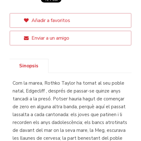
Añadir a favoritos
Enviar a un amigo
Sinopsis
Com la marea, Rothko Taylor ha tornat al seu poble
natal, Edgecliff , després de passar-se quinze anys
tancadi a la presó. Potser hauria hagut de començar
de zero en alguna altra banda, perquè aquí el passat
lassalta a cada cantonada: els joves que patinen i li
recorden els anys dadolescència; els bancs atrotinats
de davant del mar on la seva mare, la Meg, escurava
les llaunes de cervesa; la part benestant del poble