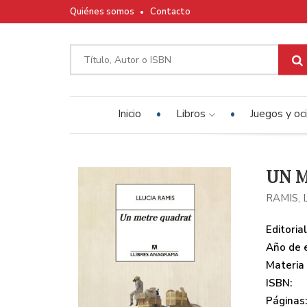
Quiénes somos
Contacto
Inicio
Libros
Juegos y oc
UN 
RAMIS, 
Editorial
Año de e
Materia
ISBN:
Páginas