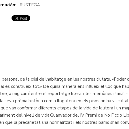
rnación:
RUSTEGA
s personal de la crisi de lhabitatge en les nostres ciutats. «Poder di
a qual es construeix tot.» De quina manera ens influeix el lloc que 
bre, a mig camí entre el reportatge literari, les memòries i lanàli
la seva pròpia història com a llogatera en els pisos on ha viscut al
 que van conformar diferents etapes de la vida de lautora i un map
ncariment del nivell de vida.Guanyador del IV Premi de No Ficció L
en què la precarietat sha normalitzat i els nostres barris shan con