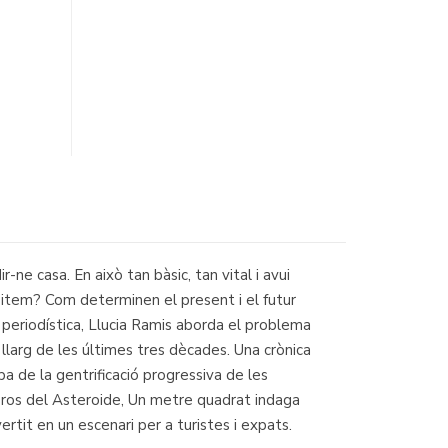
r-ne casa. En això tan bàsic, tan vital i avui
habitem? Com determinen el present i el futur
si periodística, Llucia Ramis aborda el problema
 llarg de les últimes tres dècades. Una crònica
a de la gentrificació progressiva de les
ibros del Asteroide, Un metre quadrat indaga
vertit en un escenari per a turistes i expats.