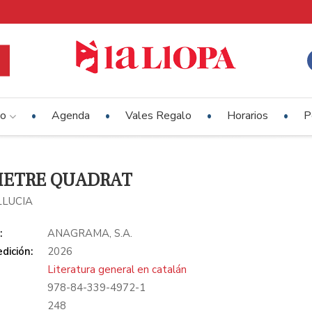
io
Agenda
Vales Regalo
Horarios
P
METRE QUADRAT
LLUCIA
:
ANAGRAMA, S.A.
dición:
2026
Literatura general en catalán
978-84-339-4972-1
:
248