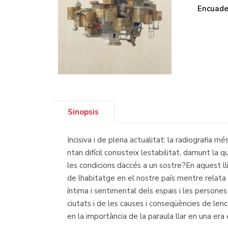
Encuade
Sinopsis
Incisiva i de plena actualitat: la radiografia mé
ntan difícil consisteix lestabilitat, damunt l
les condicions daccés a un sostre?En aquest lli
de lhabitatge en el nostre país mentre relata 
íntima i sentimental dels espais i les persones
ciutats i de les causes i conseqüències de le
en la importància de la paraula llar en una era 