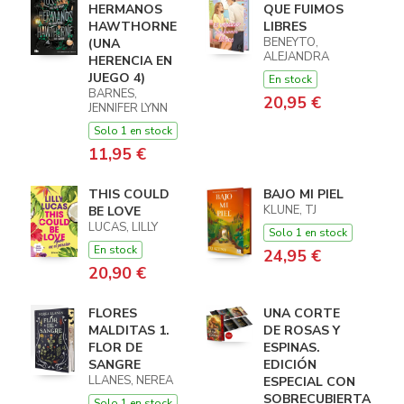
HERMANOS
QUE FUIMOS
HAWTHORNE
LIBRES
BENEYTO,
(UNA
ALEJANDRA
HERENCIA EN
JUEGO 4)
En stock
BARNES,
20,95 €
JENNIFER LYNN
Solo 1 en stock
11,95 €
THIS COULD
BAJO MI PIEL
KLUNE, TJ
BE LOVE
LUCAS, LILLY
Solo 1 en stock
En stock
24,95 €
20,90 €
FLORES
UNA CORTE
MALDITAS 1.
DE ROSAS Y
FLOR DE
ESPINAS.
SANGRE
EDICIÓN
LLANES, NEREA
ESPECIAL CON
SOBRECUBIERTA
Solo 1 en stock