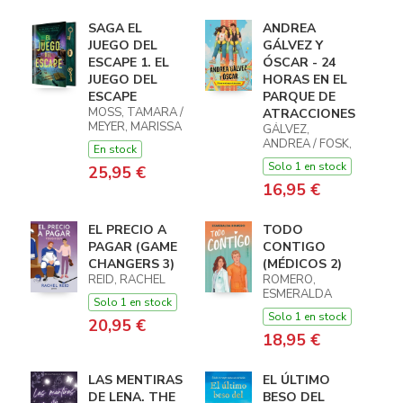
SAGA EL
ANDREA
JUEGO DEL
GÁLVEZ Y
ESCAPE 1. EL
ÓSCAR - 24
JUEGO DEL
HORAS EN EL
ESCAPE
PARQUE DE
MOSS, TAMARA /
ATRACCIONES
MEYER, MARISSA
GÁLVEZ,
ANDREA / FOSK,
En stock
Solo 1 en stock
25,95 €
16,95 €
EL PRECIO A
TODO
PAGAR (GAME
CONTIGO
CHANGERS 3)
(MÉDICOS 2)
REID, RACHEL
ROMERO,
ESMERALDA
Solo 1 en stock
Solo 1 en stock
20,95 €
18,95 €
LAS MENTIRAS
EL ÚLTIMO
DE LENA. THE
BESO DEL