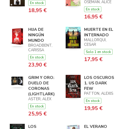
OSEMAN, ALICE
En stock
18,95 €
En stock
16,95 €
HIJA DE
MUERTE EN EL
NINGÚN
INTERNADO
MALLORQUI,
MUNDO
CESAR
BROADBENT,
CARISSA
Solo 1 en stock
En stock
17,95 €
23,90 €
GRIM Y ORO:
LOS OSCUROS
DUELO DE
1. US DARK
CORONAS
FEW
PATTON, ALEXIS
(LIGHTLARK)
ASTER, ALEX
En stock
En stock
19,95 €
25,95 €
LOS
EL VERANO