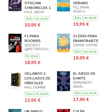
OTACIAN
VERANO
FELLEMAN,
CHRONICLES 1
JESSICA
KYLIE, SNOW
Solo 1 en stock
Solo 1 en stock
19,95 €
20,95 €
F1 PARA
31 DÍAS PARA
ROOKIES
ENAMORARTE
QUEVEDO
JOMAIN, SOPHIE
(@PETIRROJOAZUL),
Solo 1 en stock
BEATRIZ
En stock
19,95 €
18,95 €
VILLANOS 2.
EL JUEGO DE
LOS LAZOS DE
DANTE
FERNÁNDEZ,
HÉRCULES
ÁNGEL
MAS, JASMINE
Solo 1 en stock
Solo 1 en stock
17,90 €
23,95 €
UN AMIGO
CULPA