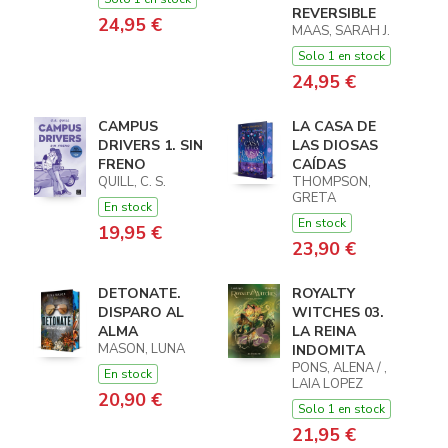
REVERSIBLE
24,95 €
MAAS, SARAH J.
Solo 1 en stock
24,95 €
CAMPUS
LA CASA DE
DRIVERS 1. SIN
LAS DIOSAS
FRENO
CAÍDAS
QUILL, C. S.
THOMPSON,
GRETA
En stock
En stock
19,95 €
23,90 €
DETONATE.
ROYALTY
DISPARO AL
WITCHES 03.
ALMA
LA REINA
MASON, LUNA
INDOMITA
PONS, ALENA / ,
En stock
LAIA LOPEZ
20,90 €
Solo 1 en stock
21,95 €