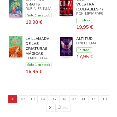
GRATIS
VUESTRA
RUBIALES, INMA
(CULPABLES 4)
RON, MERCEDES
Solo 1 en stock
En stock
19,90 €
19,95 €
LA LLAMADA
ALTITUD
DINKEL, EMA
DE LAS
CRIATURAS
En stock
MÁGICAS
17,95 €
GEMBRI, KIRA
Solo 1 en stock
16,95 €
01
02
03
04
05
06
07
08
09
10
Última