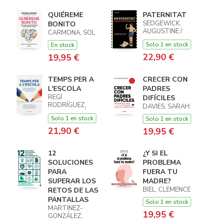
QUIÉREME
PATERNITAT
SEDGEWICK,
BONITO
AUGUSTINE /
CARMONA, SOL
SEDGEWICK,
Solo 1 en stock
En stock
AUGUSTINE
22,90 €
19,95 €
TEMPS PER A
CRECER CON
L'ESCOLA
PADRES
REGÍ
DIFÍCILES
RODRÍGUEZ,
DAVIES, SARAH
CORAL / JIMÉNEZ
Solo 1 en stock
Solo 1 en stock
VILA, MONTSE /
ORTOLL
21,90 €
19,95 €
GRÍFOLS, CARME
12
¿Y SI EL
SOLUCIONES
PROBLEMA
PARA
FUERA TU
SUPERAR LOS
MADRE?
BIEL, CLÉMENCE
RETOS DE LAS
PANTALLAS
Solo 1 en stock
MARTÍNEZ-
19,95 €
GONZÁLEZ,