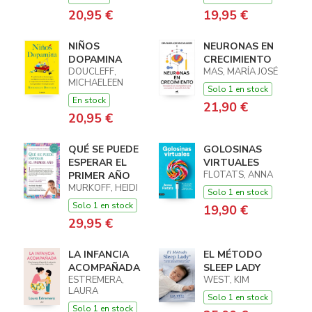
20,95 €
19,95 €
NIÑOS
NEURONAS EN
DOPAMINA
CRECIMIENTO
DOUCLEFF,
MAS, MARÍA JOSÉ
MICHAELEEN
Solo 1 en stock
En stock
21,90 €
20,95 €
QUÉ SE PUEDE
GOLOSINAS
ESPERAR EL
VIRTUALES
FLOTATS, ANNA
PRIMER AÑO
MURKOFF, HEIDI
Solo 1 en stock
Solo 1 en stock
19,90 €
29,95 €
LA INFANCIA
EL MÉTODO
ACOMPAÑADA
SLEEP LADY
ESTREMERA,
WEST, KIM
LAURA
Solo 1 en stock
Solo 1 en stock