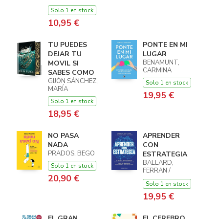
MIGUEL ANGEL
Solo 1 en stock
10,95 €
TU PUEDES
PONTE EN MI
DEJAR TU
LUGAR
BENAMUNT,
MOVIL SI
CARMINA
SABES COMO
GIJÓN SÁNCHEZ,
Solo 1 en stock
MARÍA
19,95 €
Solo 1 en stock
18,95 €
NO PASA
APRENDER
NADA
CON
PRADOS, BEGO
ESTRATEGIA
BALLARD,
Solo 1 en stock
FERRAN /
20,90 €
SCHERK,
Solo 1 en stock
ALEJANDRA
19,95 €
EL GRAN
EL CEREBRO