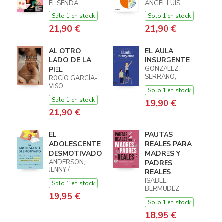
ELISENDA
ANGEL LUIS
Solo 1 en stock
Solo 1 en stock
21,90 €
21,90 €
AL OTRO
EL AULA
LADO DE LA
INSURGENTE
GONZÁLEZ
PIEL
SERRANO,
ROCÍO GARCÍA-
CARLOS JAVIER
VISO
Solo 1 en stock
@ROCIO.MATRONA,
Solo 1 en stock
19,90 €
ROCÍO GARCÍA-
VISO
21,90 €
@ROCIO.MATRONA
EL
PAUTAS
ADOLESCENTE
REALES PARA
DESMOTIVADO
MADRES Y
ANDERSON,
PADRES
JENNY /
REALES
WINTHROP,
ISABEL,
Solo 1 en stock
REBECCA
BERMUDEZ
19,95 €
HERNANDEZ
Solo 1 en stock
18,95 €