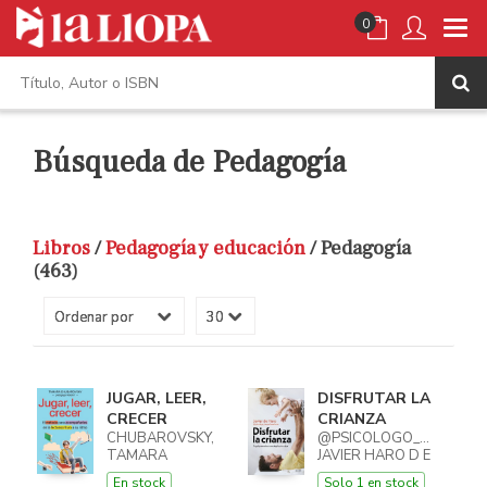
0
Búsqueda de Pedagogía
Libros
/
Pedagogía y educación
/ Pedagogía
(463)
JUGAR, LEER,
DISFRUTAR LA
CRECER
CRIANZA
CHUBAROVSKY,
@PSICOLOGO_TEAYUDO
TAMARA
JAVIER HARO D E
En stock
Solo 1 en stock