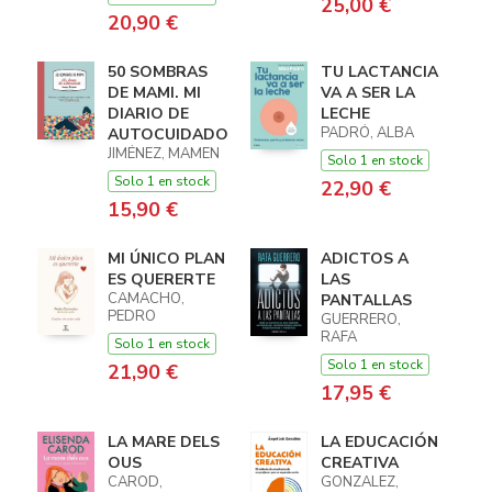
25,00 €
20,90 €
50 SOMBRAS
TU LACTANCIA
DE MAMI. MI
VA A SER LA
DIARIO DE
LECHE
PADRÓ, ALBA
AUTOCUIDADO
JIMÉNEZ, MAMEN
Solo 1 en stock
Solo 1 en stock
22,90 €
15,90 €
MI ÚNICO PLAN
ADICTOS A
ES QUERERTE
LAS
CAMACHO,
PANTALLAS
PEDRO
GUERRERO,
RAFA
Solo 1 en stock
Solo 1 en stock
21,90 €
17,95 €
LA MARE DELS
LA EDUCACIÓN
OUS
CREATIVA
CAROD,
GONZALEZ,