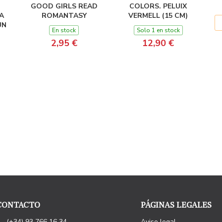
GOOD GIRLS READ
COLORS. PELUIX
A
ROMANTASY
VERMELL (15 CM)
UN
En stock
Solo 1 en stock
2,95 €
12,90 €
CONTACTO
PÁGINAS LEGALES
(+34) 93 766 16 34
Aviso legal