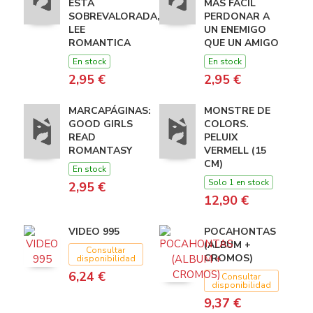
ESTÁ
MÁS FÁCIL
SOBREVALORADA,
PERDONAR A
LEE
UN ENEMIGO
ROMANTICA
QUE UN AMIGO
En stock
En stock
2,95 €
2,95 €
MARCAPÁGINAS:
MONSTRE DE
GOOD GIRLS
COLORS.
READ
PELUIX
ROMANTASY
VERMELL (15
CM)
En stock
Solo 1 en stock
2,95 €
12,90 €
VIDEO 995
POCAHONTAS
(ALBUM +
Consultar
CROMOS)
disponibilidad
6,24 €
Consultar
disponibilidad
9,37 €