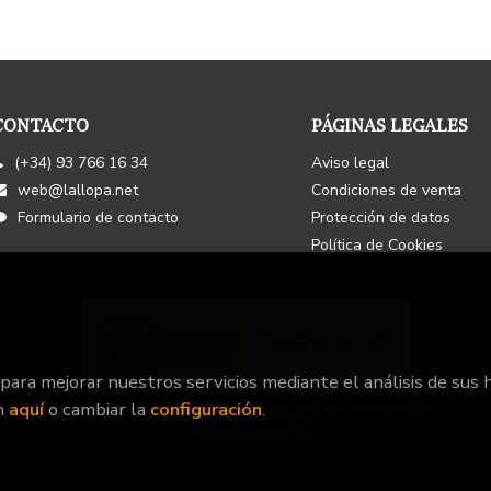
CONTACTO
PÁGINAS LEGALES
(+34) 93 766 16 34
Aviso legal
web@lallopa.net
Condiciones de venta
Formulario de contacto
Protección de datos
Política de Cookies
 para mejorar nuestros servicios mediante el análisis de sus 
n
aquí
o cambiar la
configuración
.
Este Proyecto ha recibido una ayuda del Ministerio de
Cultura y Deporte.