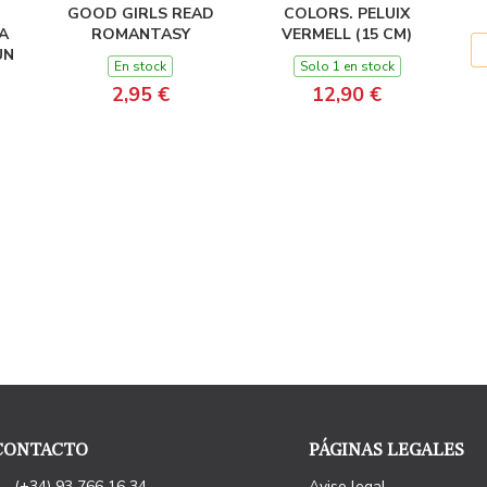
GOOD GIRLS READ
COLORS. PELUIX
A
ROMANTASY
VERMELL (15 CM)
UN
En stock
Solo 1 en stock
2,95 €
12,90 €
CONTACTO
PÁGINAS LEGALES
(+34) 93 766 16 34
Aviso legal