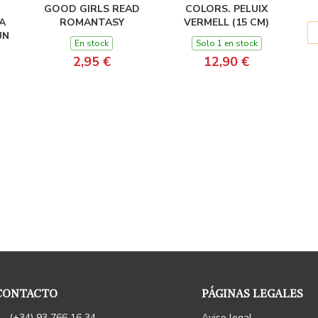
GOOD GIRLS READ
COLORS. PELUIX
A
ROMANTASY
VERMELL (15 CM)
UN
En stock
Solo 1 en stock
2,95 €
12,90 €
CONTACTO
PÁGINAS LEGALES
(+34) 93 766 16 34
Aviso legal