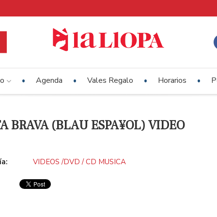
io
Agenda
Vales Regalo
Horarios
P
A BRAVA (BLAU ESPA¥OL) VIDEO
ía:
VIDEOS /DVD / CD MUSICA