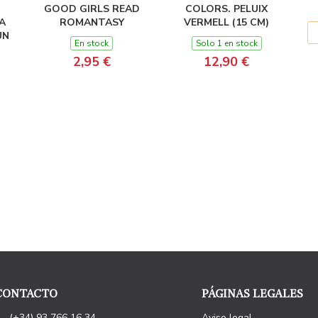
GOOD GIRLS READ
COLORS. PELUIX
A
ROMANTASY
VERMELL (15 CM)
UN
En stock
Solo 1 en stock
2,95 €
12,90 €
CONTACTO
PÁGINAS LEGALES
(+34) 93 766 16 34
Aviso legal