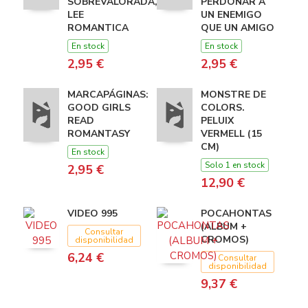
SOBREVALORADA,
PERDONAR A
LEE
UN ENEMIGO
ROMANTICA
QUE UN AMIGO
En stock
En stock
2,95 €
2,95 €
MARCAPÁGINAS:
MONSTRE DE
GOOD GIRLS
COLORS.
READ
PELUIX
ROMANTASY
VERMELL (15
CM)
En stock
Solo 1 en stock
2,95 €
12,90 €
VIDEO 995
POCAHONTAS
(ALBUM +
Consultar
CROMOS)
disponibilidad
6,24 €
Consultar
disponibilidad
9,37 €