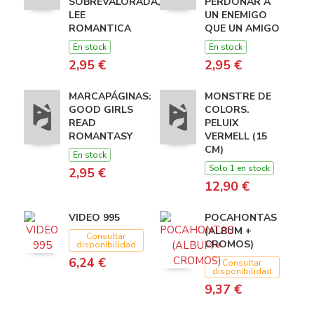
SOBREVALORADA,
PERDONAR A
LEE
UN ENEMIGO
ROMANTICA
QUE UN AMIGO
En stock
En stock
2,95 €
2,95 €
MARCAPÁGINAS:
MONSTRE DE
GOOD GIRLS
COLORS.
READ
PELUIX
ROMANTASY
VERMELL (15
CM)
En stock
Solo 1 en stock
2,95 €
12,90 €
VIDEO 995
POCAHONTAS
(ALBUM +
Consultar
CROMOS)
disponibilidad
6,24 €
Consultar
disponibilidad
9,37 €