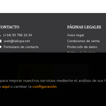
CONTACTO
PÁGINAS LEGALES
(+34) 93 766 16 34
Aviso legal
web@lallopa.net
Condiciones de venta
Formulario de contacto
Protección de datos
Política de Cookies
 para mejorar nuestros servicios mediante el análisis de sus 
n
aquí
o cambiar la
configuración
.
Este Proyecto ha recibido una ayuda del Ministerio de
Cultura y Deporte.