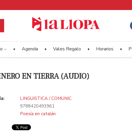
io
Agenda
Vales Regalo
Horarios
P
NERO EN TIERRA (AUDIO)
ía:
LINGUISTICA / COMUNIC.
9788420493961
Poesía en catalán