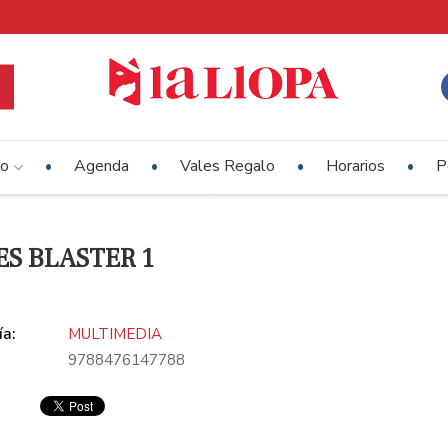
io
Agenda
Vales Regalo
Horarios
P
S BLASTER 1
ía:
MULTIMEDIA
9788476147788