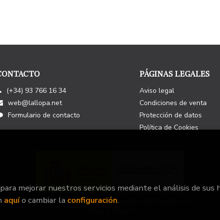
CONTACTO
PÁGINAS LEGALES
(+34) 93 766 16 34
Aviso legal
web@lallopa.net
Condiciones de venta
Formulario de contacto
Protección de datos
Política de Cookies
 para mejorar nuestros servicios mediante el análisis de sus 
n
aquí
o cambiar la
configuración
.
Este Proyecto ha recibido una ayuda del Ministerio de
Cultura y Deporte.