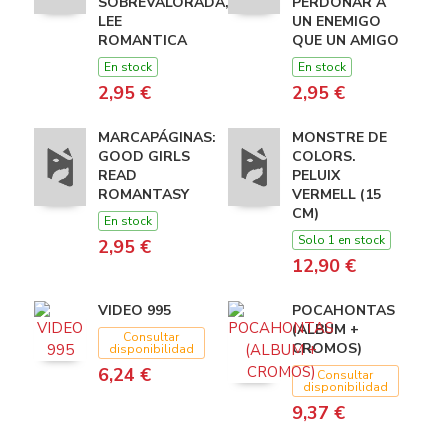
SOBREVALORADA,
PERDONAR A
LEE
UN ENEMIGO
ROMANTICA
QUE UN AMIGO
En stock
En stock
2,95 €
2,95 €
MARCAPÁGINAS:
MONSTRE DE
GOOD GIRLS
COLORS.
READ
PELUIX
ROMANTASY
VERMELL (15
CM)
En stock
Solo 1 en stock
2,95 €
12,90 €
VIDEO 995
POCAHONTAS
(ALBUM +
Consultar
CROMOS)
disponibilidad
6,24 €
Consultar
disponibilidad
9,37 €