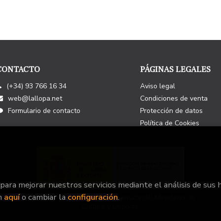
CONTACTO
PÁGINAS LEGALES
(+34) 93 766 16 34
Aviso legal
web@lallopa.net
Condiciones de venta
Formulario de contacto
Protección de datos
Política de Cookies
 para mejorar nuestros servicios mediante el análisis de sus 
n
aquí
o cambiar la
configuración
.
Este Proyecto ha recibido una ayuda del Ministerio de
Cultura y Deporte.