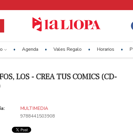
io
Agenda
Vales Regalo
Horarios
P
FOS, LOS - CREA TUS COMICS (CD-
)
ía:
MULTIMEDIA
9788441503908