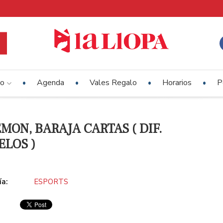
io
Agenda
Vales Regalo
Horarios
P
MON, BARAJA CARTAS ( DIF.
LOS )
ía:
ESPORTS