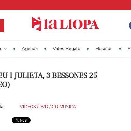
io
Agenda
Vales Regalo
Horarios
P
U I JULIETA, 3 BESSONES 25
EO)
ía:
VIDEOS /DVD / CD MUSICA