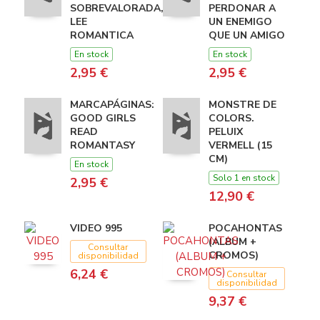
SOBREVALORADA,
PERDONAR A
LEE
UN ENEMIGO
ROMANTICA
QUE UN AMIGO
En stock
En stock
2,95 €
2,95 €
MARCAPÁGINAS:
MONSTRE DE
GOOD GIRLS
COLORS.
READ
PELUIX
ROMANTASY
VERMELL (15
CM)
En stock
Solo 1 en stock
2,95 €
12,90 €
VIDEO 995
POCAHONTAS
(ALBUM +
Consultar
CROMOS)
disponibilidad
6,24 €
Consultar
disponibilidad
9,37 €