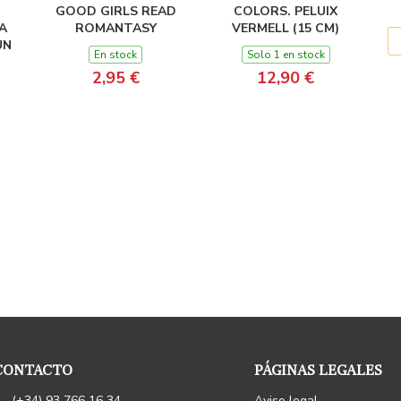
GOOD GIRLS READ
COLORS. PELUIX
A
ROMANTASY
VERMELL (15 CM)
UN
En stock
Solo 1 en stock
2,95 €
12,90 €
CONTACTO
PÁGINAS LEGALES
(+34) 93 766 16 34
Aviso legal