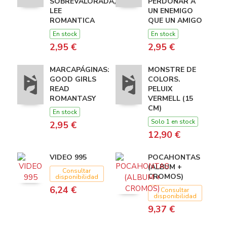
SOBREVALORADA,
PERDONAR A
LEE
UN ENEMIGO
ROMANTICA
QUE UN AMIGO
En stock
En stock
2,95 €
2,95 €
MARCAPÁGINAS:
MONSTRE DE
GOOD GIRLS
COLORS.
READ
PELUIX
ROMANTASY
VERMELL (15
CM)
En stock
Solo 1 en stock
2,95 €
12,90 €
VIDEO 995
POCAHONTAS
(ALBUM +
Consultar
CROMOS)
disponibilidad
6,24 €
Consultar
disponibilidad
9,37 €