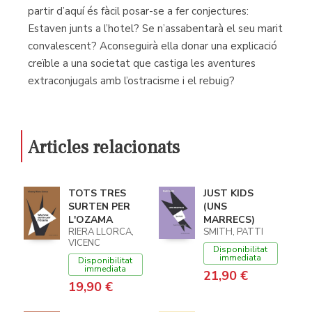
partir d’aquí és fàcil posar-se a fer conjectures:
Estaven junts a l’hotel? Se n’assabentarà el seu marit
convalescent? Aconseguirà ella donar una explicació
creïble a una societat que castiga les aventures
extraconjugals amb l’ostracisme i el rebuig?
Articles relacionats
TOTS TRES
JUST KIDS
SURTEN PER
(UNS
L'OZAMA
MARRECS)
RIERA LLORCA,
SMITH, PATTI
VICENC
Disponibilitat
immediata
Disponibilitat
immediata
21,90 €
19,90 €