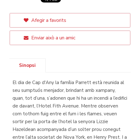
Afegir a favorits
Enviar això a un amic
Sinopsi
El dia de Cap d'Any la família Parrett està reunida al
seu sumptuós menjador, brindant amb xampany,
quan, tot d’una, s’adonen que hi ha un incendi a l’edifici
de davant, l’Hotel Fith Avenue. Mentre observen
com tothom fuig entre el fum i les flames, veuen
sortir per la porta de l’hotel la senyora Lizzie
Hazeldean acompanyada d’un solter prou conegut
entre l’alta societat de Nova York, en Henry Prest. I a