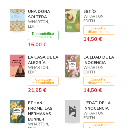
UNA DONA
ESTÍO
WHARTON,
SOLTERA
EDITH
WHARTON,
EDITH
Consultar
disponibilitat
Disponibilitat
immediata
14,50 €
16,00 €
LA CASA DE LA
LA EDAD DE LA
ALEGRÍA
INOCENCIA
WHARTON,
WHARTON,
EDITH
EDITH
Consultar
Consultar
disponibilitat
disponibilitat
21,95 €
14,50 €
ETHAN
L'EDAT DE LA
FROME. LAS
INNOCENCIA
WHARTON,
HERMANAS
EDITH
BUNNER
WHARTON,
Consultar