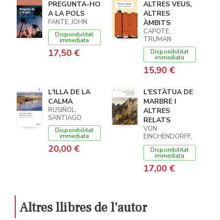
PREGUNTA-HO
ALTRES VEUS,
A LA POLS
ALTRES
FANTE, JOHN
ÀMBITS
CAPOTE,
Disponibilitat
TRUMAN
immediata
17,50 €
Disponibilitat
immediata
15,90 €
L'ILLA DE LA
L'ESTÀTUA DE
CALMA
MARBRE I
RUSIÑOL,
ALTRES
SANTIAGO
RELATS
VON
Disponibilitat
immediata
EINCHENDORFF,
JOSEPH
20,00 €
Disponibilitat
immediata
17,00 €
Altres llibres de l'autor