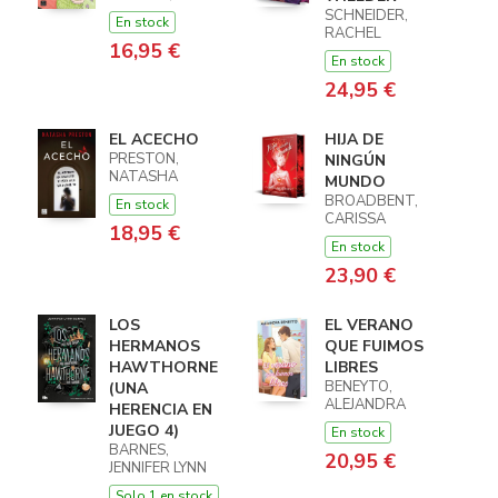
SCHNEIDER,
En stock
RACHEL
16,95 €
En stock
24,95 €
EL ACECHO
HIJA DE
PRESTON,
NINGÚN
NATASHA
MUNDO
BROADBENT,
En stock
CARISSA
18,95 €
En stock
23,90 €
LOS
EL VERANO
HERMANOS
QUE FUIMOS
HAWTHORNE
LIBRES
BENEYTO,
(UNA
ALEJANDRA
HERENCIA EN
JUEGO 4)
En stock
BARNES,
20,95 €
JENNIFER LYNN
Solo 1 en stock